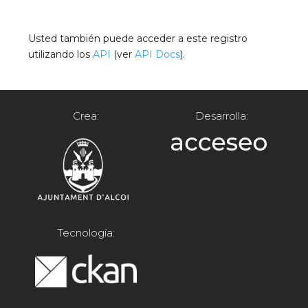
Usted también puede acceder a este registro
utilizando los
API
(ver
API Docs
).
Crea:
Desarrolla:
Tecnología: