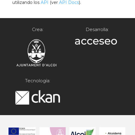
utilizando los
API
(ver
API Docs
).
Crea:
Desarrolla:
Tecnología: