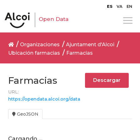
ES
VA
EN
Open Data
Organizaciones
Ajuntament d'Alcoi
Ubicación farmacias
Farmacias
Farmacias
Descargar
URL:
https://opendata.alcoi.org/data/dataset/cca2e6d6-6
GeoJSON