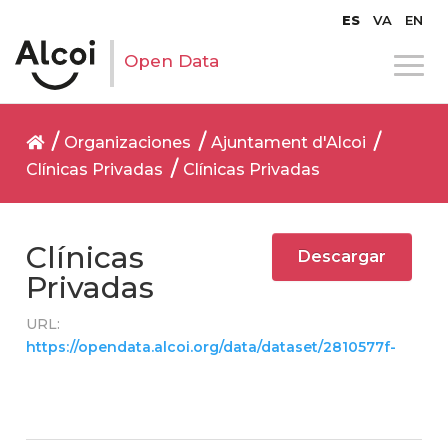
ES
VA
EN
Open Data
Organizaciones
Ajuntament d'Alcoi
Clínicas Privadas
Clínicas Privadas
Clínicas
Descargar
Privadas
URL:
https://opendata.alcoi.org/data/dataset/2810577f-9625