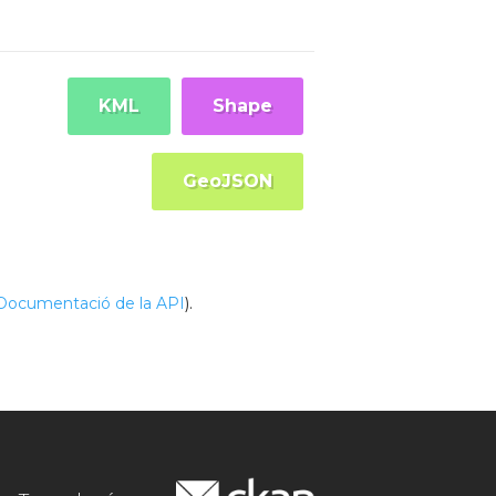
KML
Shape
GeoJSON
Documentació de la API
).