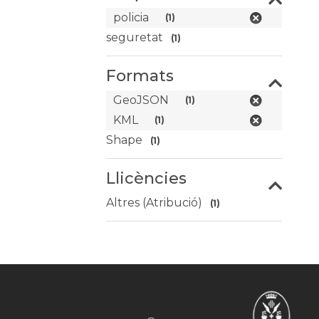
policia
(1)
seguretat
(1)
Formats
GeoJSON
(1)
KML
(1)
Shape
(1)
Llicències
Altres (Atribució)
(1)