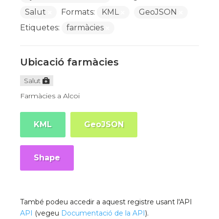
Salut
Formats:
KML
GeoJSON
Etiquetes:
farmàcies
Ubicació farmàcies
Salut
Farmàcies a Alcoi
KML
GeoJSON
Shape
També podeu accedir a aquest registre usant l'API
API
(vegeu
Documentació de la API
).