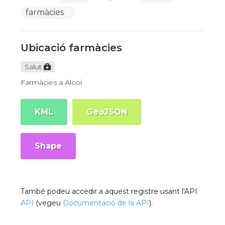
farmàcies
Ubicació farmàcies
Salut
Farmàcies a Alcoi
KML
GeoJSON
Shape
També podeu accedir a aquest registre usant l'API
API
(vegeu
Documentació de la API
).