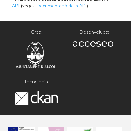
API
(vegeu
Documentació de la API
).
Crea:
Desenvolupa:
Tecnología: