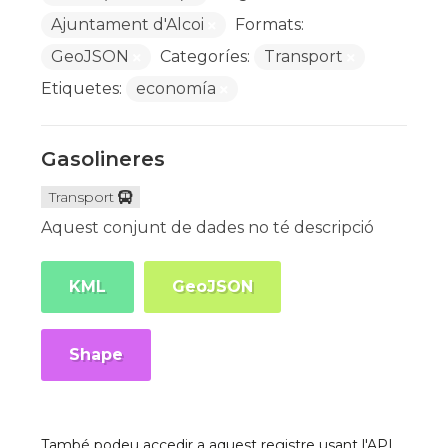
Ajuntament d'Alcoi
Formats:
GeoJSON
Categoríes:
Transport
Etiquetes:
economía
Gasolineres
Transport
Aquest conjunt de dades no té descripció
KML
GeoJSON
Shape
També podeu accedir a aquest registre usant l'API