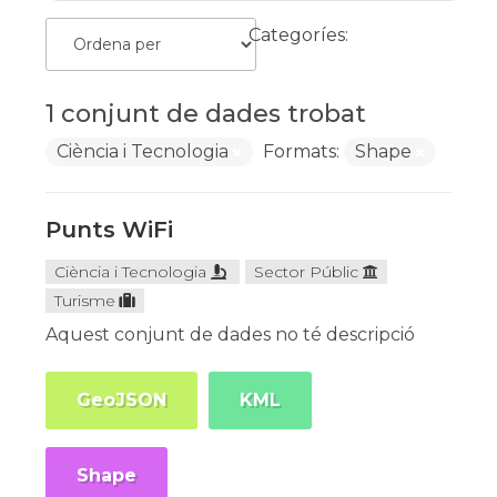
Categoríes:
1 conjunt de dades trobat
Ciència i Tecnologia
Formats:
Shape
Punts WiFi
Ciència i Tecnologia
Sector Públic
Turisme
Aquest conjunt de dades no té descripció
GeoJSON
KML
Shape