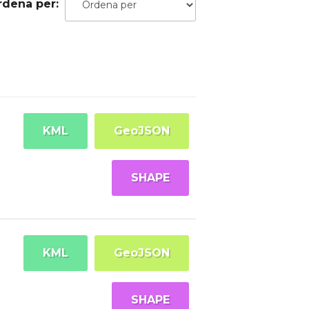
rdena per
KML
GeoJSON
SHAPE
KML
GeoJSON
SHAPE