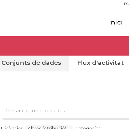
ES
Inici
Conjunts de dades
Flux d'activitat
Llicències:
Altres (Atribució)
Categoríes: