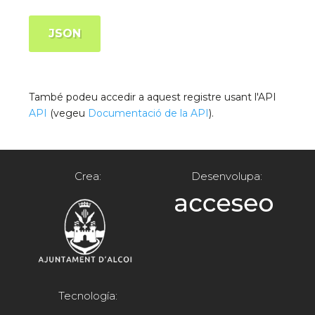
JSON
També podeu accedir a aquest registre usant l'API
API
(vegeu
Documentació de la API
).
Crea:
Desenvolupa:
Tecnología: