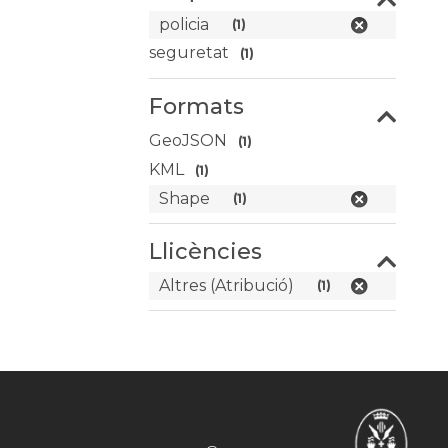
policia
(1)
seguretat
(1)
Formats
GeoJSON
(1)
KML
(1)
Shape
(1)
Llicències
Altres (Atribució)
(1)