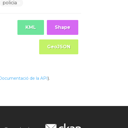
policia
KML
Shape
GeoJSON
Documentació de la API
).