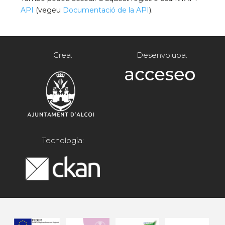
API
(vegeu
Documentació de la API
).
Crea:
Desenvolupa:
Tecnología: