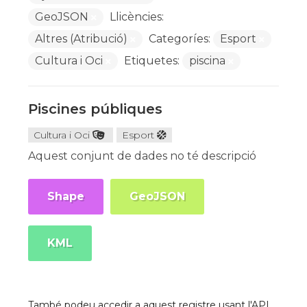
GeoJSON
Llicències:
Altres (Atribució)
Categoríes:
Esport
Cultura i Oci
Etiquetes:
piscina
Piscines públiques
Cultura i Oci
Esport
Aquest conjunt de dades no té descripció
Shape
GeoJSON
KML
També podeu accedir a aquest registre usant l'API