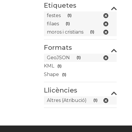
Etiquetes
festes
(1)
filaes
(1)
moros i cristians
(1)
Formats
GeoJSON
(1)
KML
(1)
Shape
(1)
Llicències
Altres (Atribució)
(1)