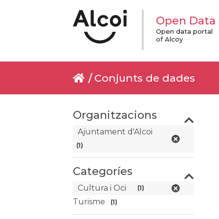
Open Data
Open data portal
of Alcoy
Conjunts de dades
Organitzacions
Ajuntament d'Alcoi
(1)
Categoríes
Cultura i Oci
(1)
Turisme
(1)