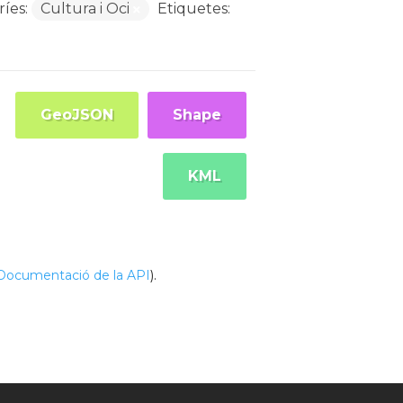
íes:
Cultura i Oci
Etiquetes:
GeoJSON
Shape
KML
Documentació de la API
).