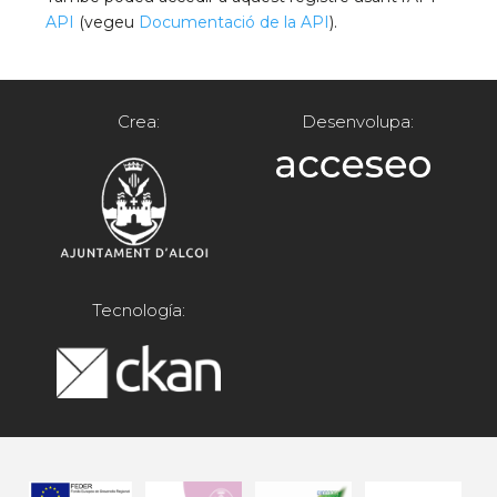
API
(vegeu
Documentació de la API
).
Crea:
Desenvolupa:
Tecnología: