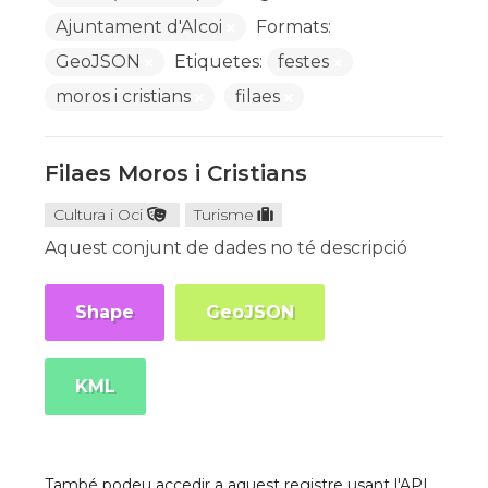
Ajuntament d'Alcoi
Formats:
GeoJSON
Etiquetes:
festes
moros i cristians
filaes
Filaes Moros i Cristians
Cultura i Oci
Turisme
Aquest conjunt de dades no té descripció
Shape
GeoJSON
KML
També podeu accedir a aquest registre usant l'API