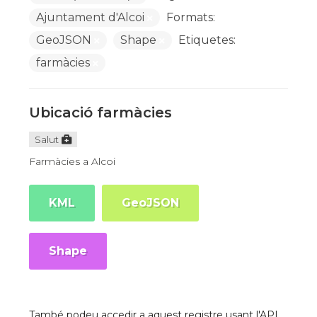
Ajuntament d'Alcoi
Formats:
GeoJSON
Shape
Etiquetes:
farmàcies
Ubicació farmàcies
Salut
Farmàcies a Alcoi
KML
GeoJSON
Shape
També podeu accedir a aquest registre usant l'API