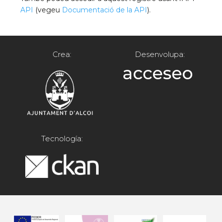
API
(vegeu
Documentació de la API
).
Crea:
Desenvolupa:
Tecnología: