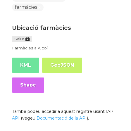
farmàcies
Ubicació farmàcies
Salut
Farmàcies a Alcoi
KML
GeoJSON
Shape
També podeu accedir a aquest registre usant l'API
API
(vegeu
Documentació de la API
).