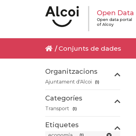
Open Data
Open data portal
of Alcoy
Conjunts de dades
Organitzacions
Ajuntament d'Alcoi
(1)
Categoríes
Transport
(1)
Etiquetes
economía
(1)