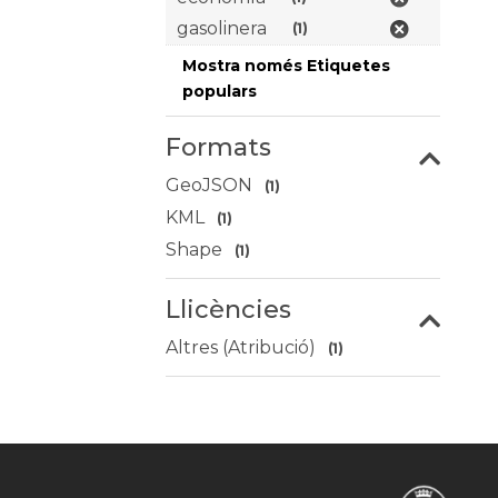
gasolinera
(1)
Mostra només Etiquetes
populars
Formats
GeoJSON
(1)
KML
(1)
Shape
(1)
Llicències
Altres (Atribució)
(1)