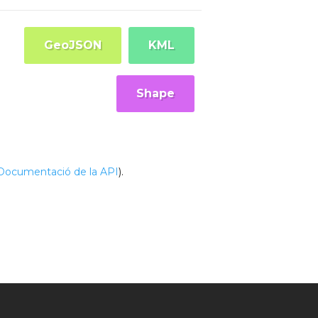
GeoJSON
KML
Shape
Documentació de la API
).