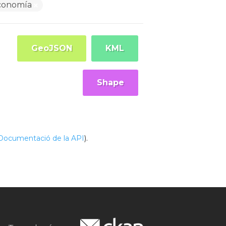
conomía
GeoJSON
KML
Shape
Documentació de la API
).