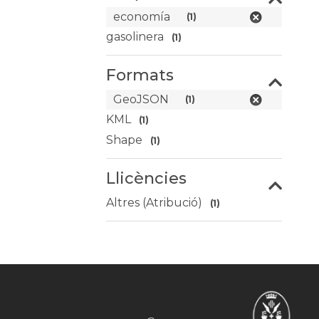
economía
(1)
gasolinera
(1)
Formats
GeoJSON
(1)
KML
(1)
Shape
(1)
Llicències
Altres (Atribució)
(1)