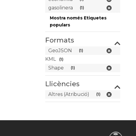
gasolinera
(1)
Mostra només Etiquetes
populars
Formats
GeoJSON
(1)
KML
(1)
Shape
(1)
Llicències
Altres (Atribució)
(1)