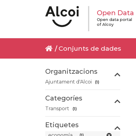
Open Data
Open data portal
of Alcoy
Conjunts de dades
Organitzacions
Ajuntament d'Alcoi
(1)
Categoríes
Transport
(1)
Etiquetes
economía
(1)