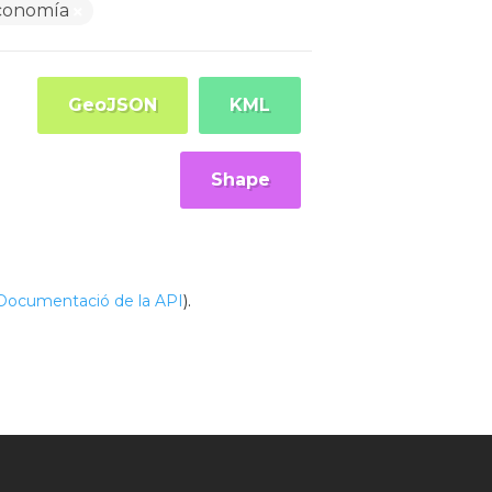
conomía
GeoJSON
KML
Shape
Documentació de la API
).