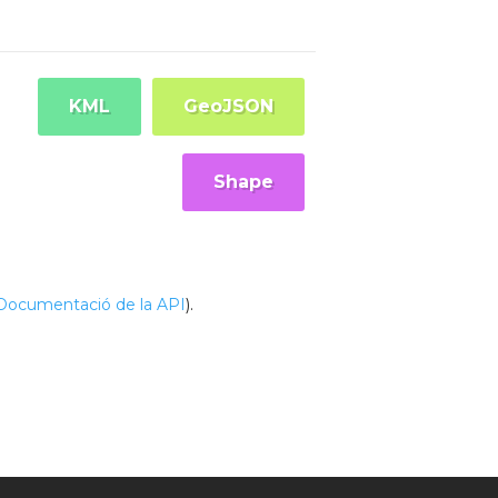
KML
GeoJSON
Shape
Documentació de la API
).