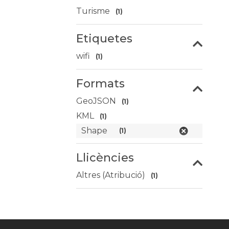
Turisme
(1)
Etiquetes
wifi
(1)
Formats
GeoJSON
(1)
KML
(1)
Shape
(1)
Llicències
Altres (Atribució)
(1)