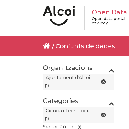
Open Data
Open data portal
of Alcoy
Conjunts de dades
Organitzacions
Ajuntament d'Alcoi
(1)
Categoríes
Ciència i Tecnologia
(1)
Sector Públic
(1)