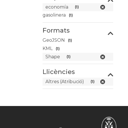
economía
(1)
gasolinera
(1)
Formats
GeoJSON
(1)
KML
(1)
Shape
(1)
Llicències
Altres (Atribució)
(1)