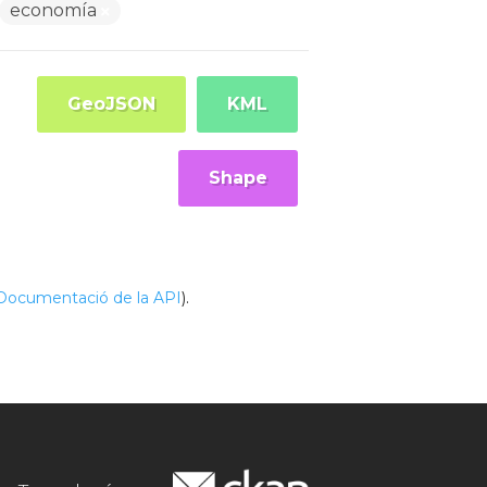
economía
GeoJSON
KML
Shape
Documentació de la API
).