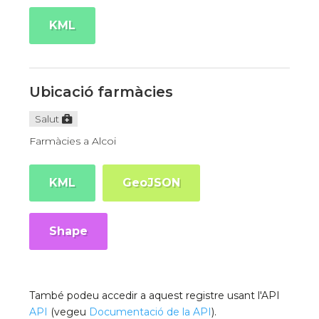
KML
Ubicació farmàcies
Salut
Farmàcies a Alcoi
KML
GeoJSON
Shape
També podeu accedir a aquest registre usant l'API
API
(vegeu
Documentació de la API
).