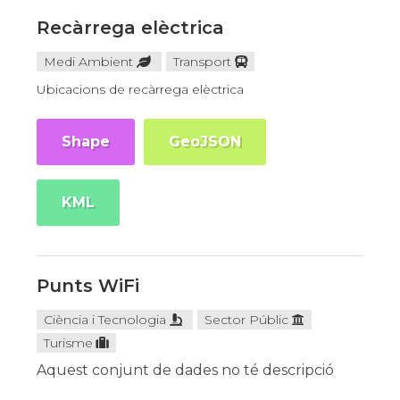
Recàrrega elèctrica
Medi Ambient
Transport
Ubicacions de recàrrega elèctrica
Shape
GeoJSON
KML
Punts WiFi
Ciència i Tecnologia
Sector Públic
Turisme
Aquest conjunt de dades no té descripció