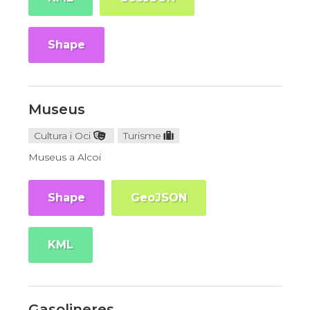
Shape
Museus
Cultura i Oci
Turisme
Museus a Alcoi
Shape
GeoJSON
KML
Gasolineres