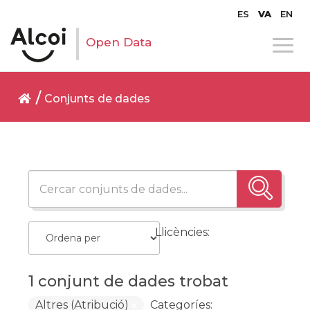
ES
VA
EN
Open Data
Conjunts de dades
Llicències:
1 conjunt de dades trobat
Altres (Atribució)
Categoríes: