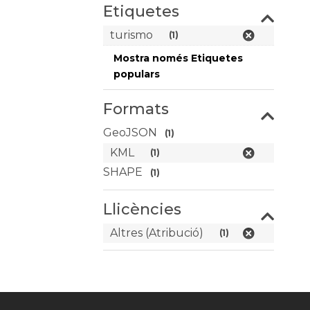
Etiquetes
turismo
(1)
Mostra només Etiquetes
populars
Formats
GeoJSON
(1)
KML
(1)
SHAPE
(1)
Llicències
Altres (Atribució)
(1)