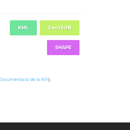
KML
GeoJSON
SHAPE
Documentació de la API
).