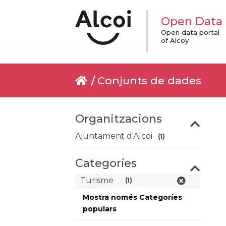
Open Data
Open data portal
of Alcoy
Conjunts de dades
Organitzacions
Ajuntament d'Alcoi
(1)
Categoríes
Turisme
(1)
Mostra només Categoríes
populars