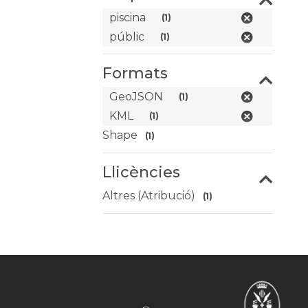
piscina
(1)
públic
(1)
Formats
GeoJSON
(1)
KML
(1)
Shape
(1)
Llicències
Altres (Atribució)
(1)