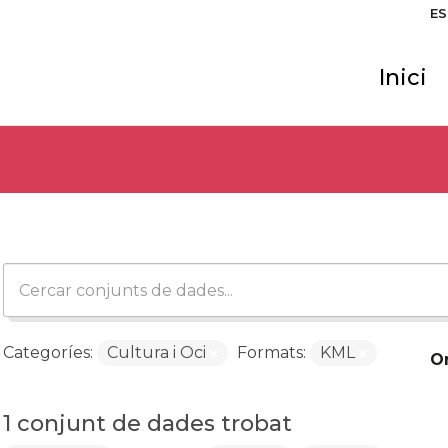
ES
Inici
Categoríes:
Cultura i Oci
Formats:
KML
O
1 conjunt de dades trobat