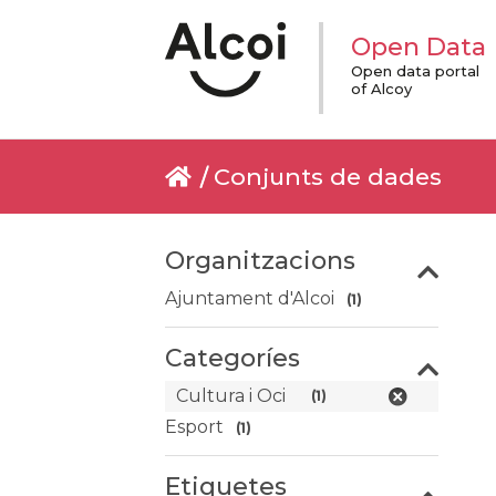
Open Data
Open data portal
of Alcoy
Conjunts de dades
Organitzacions
Ajuntament d'Alcoi
(1)
Categoríes
Cultura i Oci
(1)
Esport
(1)
Etiquetes