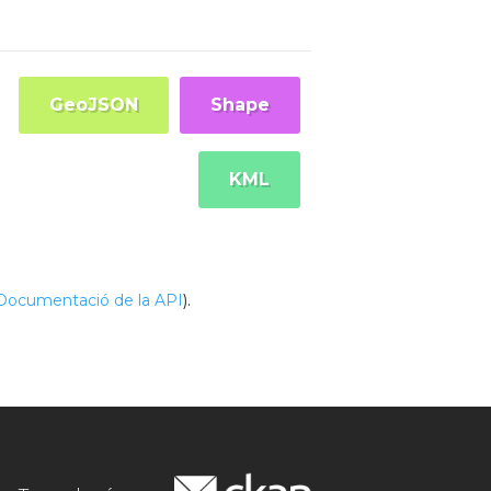
GeoJSON
Shape
KML
Documentació de la API
).