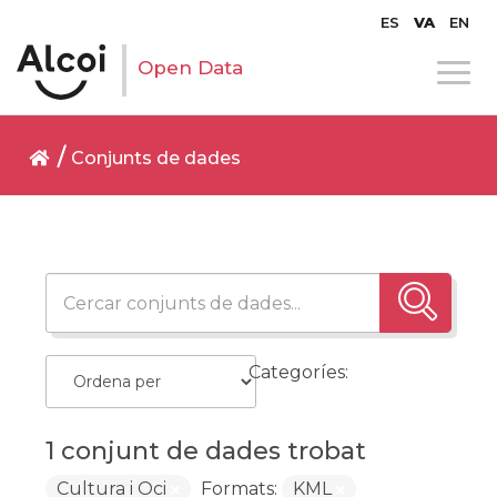
ES
VA
EN
Open Data
Conjunts de dades
Categoríes:
1 conjunt de dades trobat
Cultura i Oci
Formats:
KML