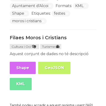
Ajuntament d'Alcoi
Formats:
KML
Shape
Etiquetes:
festes
moros i cristians
Filaes Moros i Cristians
Cultura i Oci
Turisme
Aquest conjunt de dades no té descripció
Shape
GeoJSON
KML
També podeu accedir a aquest registre usant l'API