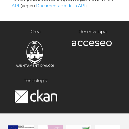
API
(vegeu
Documentació de la API
).
Crea:
Desenvolupa:
Tecnología: