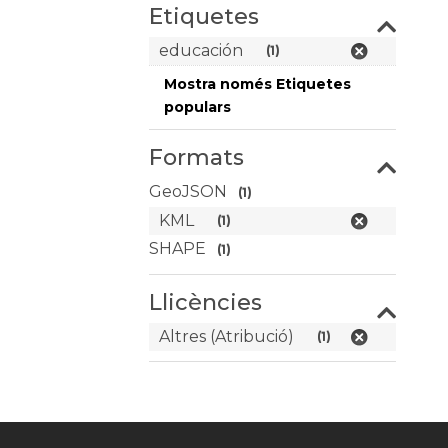
Etiquetes
educación
(1)
Mostra només Etiquetes
populars
Formats
GeoJSON
(1)
KML
(1)
SHAPE
(1)
Llicències
Altres (Atribució)
(1)