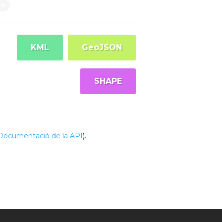
n
KML
GeoJSON
SHAPE
Documentació de la API
).