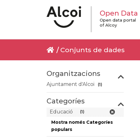
Open Data
Open data portal
of Alcoy
Conjunts de dades
Organitzacions
Ajuntament d'Alcoi
(1)
Categoríes
Educació
(1)
Mostra només Categoríes
populars