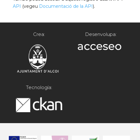
API
(vegeu
Documentació de la API
).
Crea:
Desenvolupa:
Tecnología: