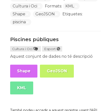
Cultura i Oci
Formats:
KML
Shape
GeoJSON
Etiquetes:
piscina
Piscines públiques
Cultura i Oci
Esport
Aquest conjunt de dades no té descripció
Shape
GeoJSON
KML
També podeu accedir a aquest registre usant l'API