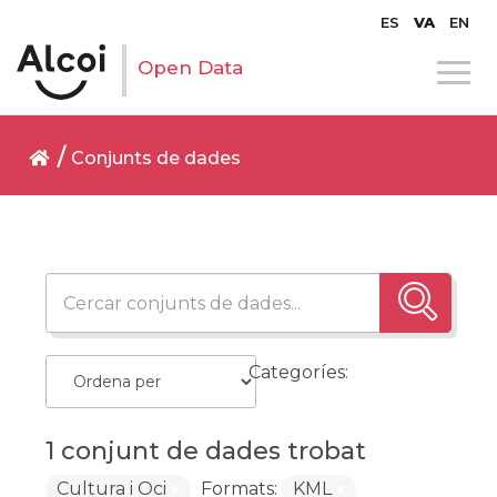
ES
VA
EN
Open Data
Conjunts de dades
Categoríes:
1 conjunt de dades trobat
Cultura i Oci
Formats:
KML