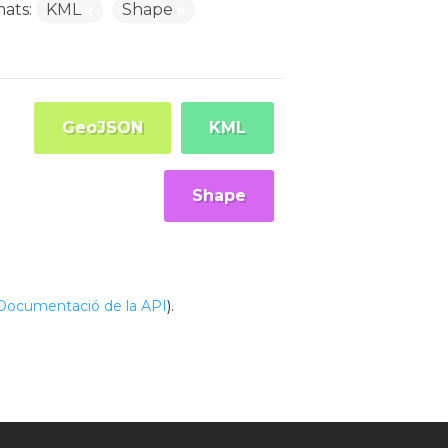
ats:
KML
Shape
GeoJSON
KML
Shape
Documentació de la API
).