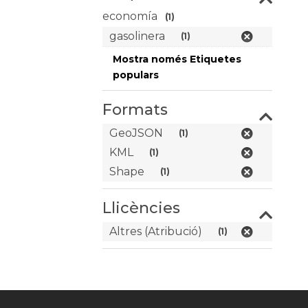
economía
(1)
gasolinera
(1)
Mostra només Etiquetes
populars
Formats
GeoJSON
(1)
KML
(1)
Shape
(1)
Llicències
Altres (Atribució)
(1)