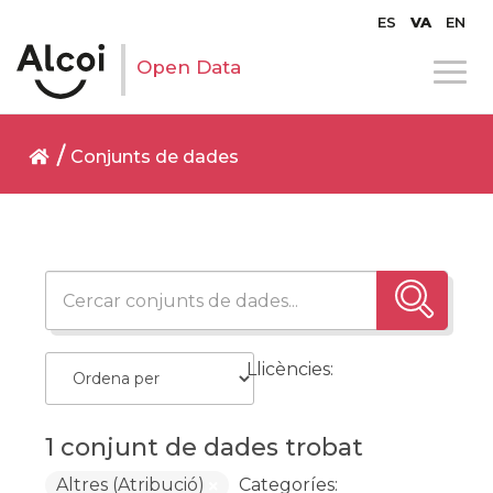
ES
VA
EN
Open Data
Conjunts de dades
Llicències:
1 conjunt de dades trobat
Altres (Atribució)
Categoríes: