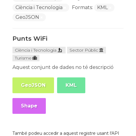
Ciència i Tecnologia
Formats:
KML
GeoJSON
Punts WiFi
Ciència i Tecnologia
Sector Públic
Turisme
Aquest conjunt de dades no té descripció
GeoJSON
KML
Shape
També podeu accedir a aquest registre usant l'API