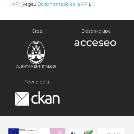
API
(vegeu
Documentació de la API
).
Crea:
Desenvolupa:
Tecnología: