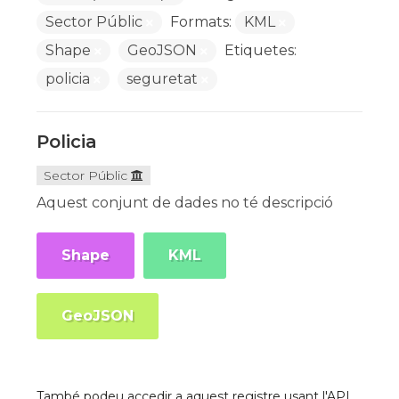
Sector Públic
Formats:
KML
Shape
GeoJSON
Etiquetes:
policia
seguretat
Policia
Sector Públic
Aquest conjunt de dades no té descripció
Shape
KML
GeoJSON
També podeu accedir a aquest registre usant l'API