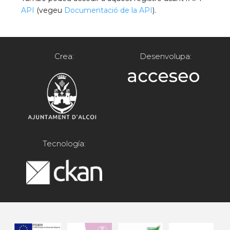
API
(vegeu
Documentació de la API
).
Crea:
Desenvolupa:
Tecnología: