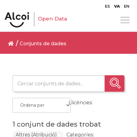
ES
VA
EN
Open Data
Conjunts de dades
Llicències:
1 conjunt de dades trobat
Altres (Atribució)
Categoríes: