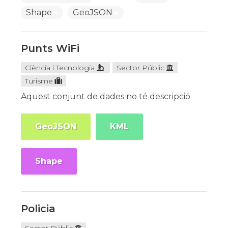
Shape
GeoJSON
Punts WiFi
Ciència i Tecnologia
Sector Públic
Turisme
Aquest conjunt de dades no té descripció
GeoJSON
KML
Shape
Policia