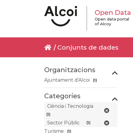
Open Data
Open data portal
of Alcoy
Conjunts de dades
Organitzacions
Ajuntament d'Alcoi
(1)
Categoríes
Ciència i Tecnologia
(1)
Sector Públic
(1)
Turisme
(1)