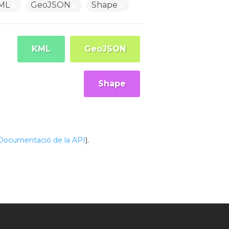
ML
GeoJSON
Shape
KML
GeoJSON
Shape
Documentació de la API
).