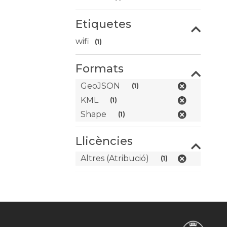
Etiquetes
wifi
(1)
Formats
GeoJSON
(1)
KML
(1)
Shape
(1)
Llicències
Altres (Atribució)
(1)