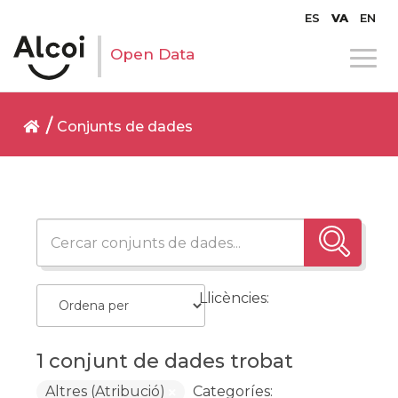
ES
VA
EN
Open Data
Conjunts de dades
Llicències:
1 conjunt de dades trobat
Altres (Atribució)
Categoríes: