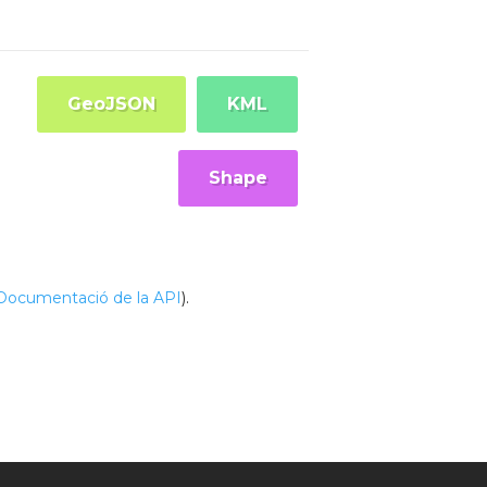
GeoJSON
KML
Shape
Documentació de la API
).