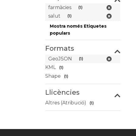
farmàcies
(1)
salut
(1)
Mostra només Etiquetes
populars
Formats
GeoJSON
(1)
KML
(1)
Shape
(1)
Llicències
Altres (Atribució)
(1)