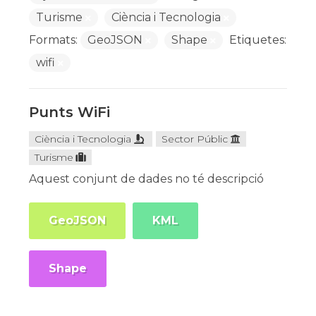
Turisme
Ciència i Tecnologia
Formats:
GeoJSON
Shape
Etiquetes:
wifi
Punts WiFi
Ciència i Tecnologia
Sector Públic
Turisme
Aquest conjunt de dades no té descripció
GeoJSON
KML
Shape