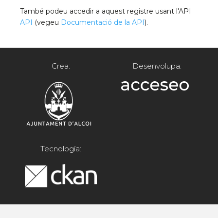
També podeu accedir a aquest registre usant l'API
API
(vegeu
Documentació de la API
).
Crea:
Desenvolupa:
Tecnología: