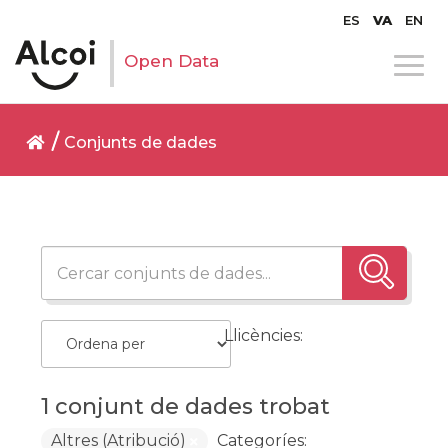
ES
VA
EN
Open Data
Conjunts de dades
Llicències:
1 conjunt de dades trobat
Altres (Atribució)
Categoríes: