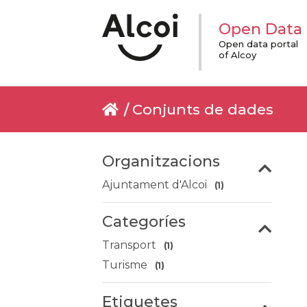
Open Data
Open data portal
of Alcoy
Conjunts de dades
Organitzacions
Ajuntament d'Alcoi
(1)
Categoríes
Transport
(1)
Turisme
(1)
Etiquetes