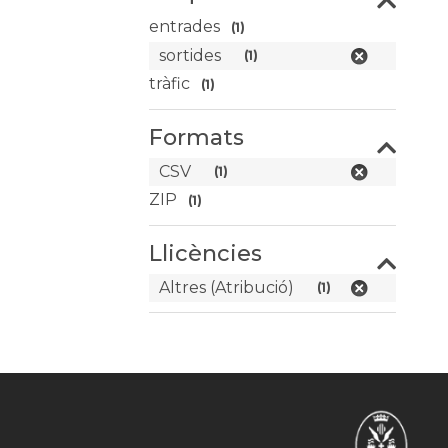
entrades
(1)
sortides
(1)
tràfic
(1)
Formats
CSV
(1)
ZIP
(1)
Llicències
Altres (Atribució)
(1)