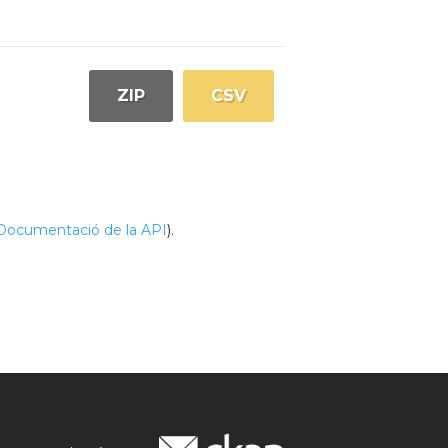
ZIP
CSV
Documentació de la API
).