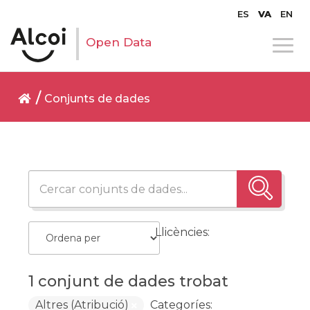
ES
VA
EN
Open Data
Conjunts de dades
Llicències:
1 conjunt de dades trobat
Altres (Atribució)
Categoríes: