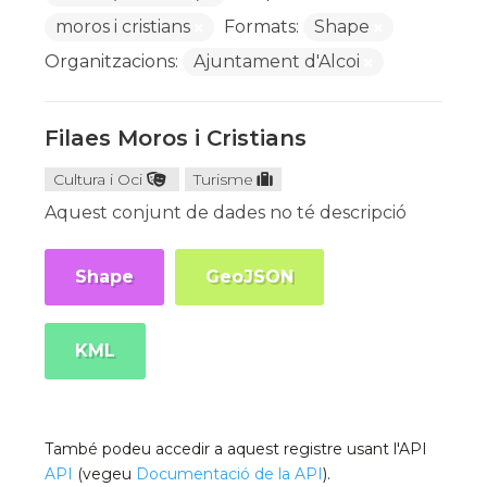
moros i cristians
Formats:
Shape
Organitzacions:
Ajuntament d'Alcoi
Filaes Moros i Cristians
Cultura i Oci
Turisme
Aquest conjunt de dades no té descripció
Shape
GeoJSON
KML
També podeu accedir a aquest registre usant l'API
API
(vegeu
Documentació de la API
).