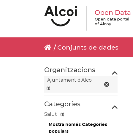
Open Data
Open data portal
of Alcoy
Conjunts de dades
Organitzacions
Ajuntament d'Alcoi
(1)
Categoríes
Salut
(1)
Mostra només Categoríes
populars