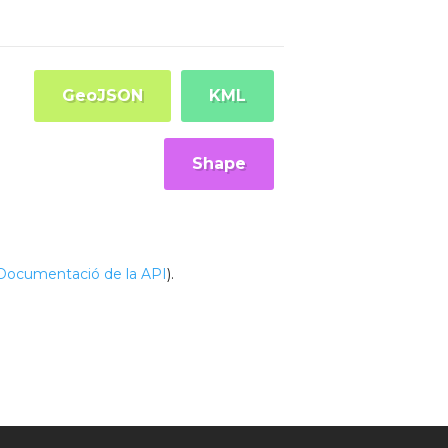
GeoJSON
KML
Shape
Documentació de la API
).