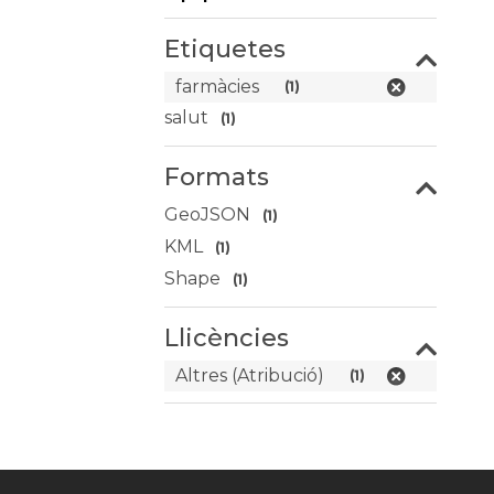
Etiquetes
farmàcies
(1)
salut
(1)
Formats
GeoJSON
(1)
KML
(1)
Shape
(1)
Llicències
Altres (Atribució)
(1)