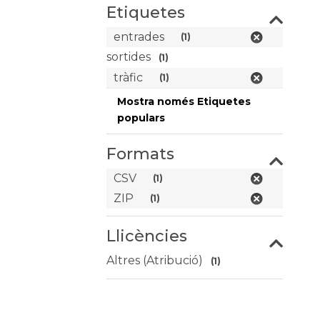
Etiquetes
entrades
(1)
sortides
(1)
tràfic
(1)
Mostra només Etiquetes
populars
Formats
CSV
(1)
ZIP
(1)
Llicències
Altres (Atribució)
(1)