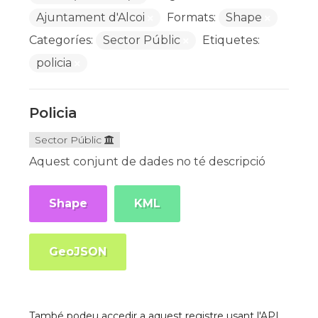
Ajuntament d'Alcoi
Formats:
Shape
Categoríes:
Sector Públic
Etiquetes:
policia
Policia
Sector Públic
Aquest conjunt de dades no té descripció
Shape
KML
GeoJSON
També podeu accedir a aquest registre usant l'API