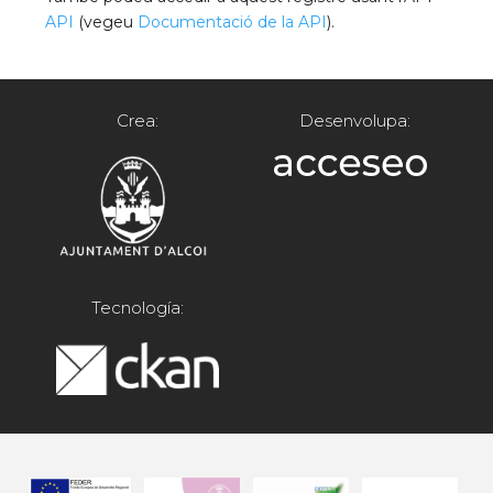
API
(vegeu
Documentació de la API
).
Crea:
Desenvolupa:
Tecnología: