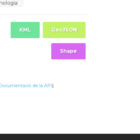
cnologia
KML
GeoJSON
Shape
Documentació de la API
).