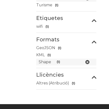
Turisme
(1)
Etiquetes
wifi
(1)
Formats
GeoJSON
(1)
KML
(1)
Shape
(1)
Llicències
Altres (Atribució)
(1)