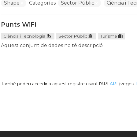
Shape
Categoríes:
Sector Públic
Ciència i Te
Punts WiFi
Ciència i Tecnologia
Sector Públic
Turisme
Aquest conjunt de dades no té descripció
També podeu accedir a aquest registre usant l'API
API
(vegeu