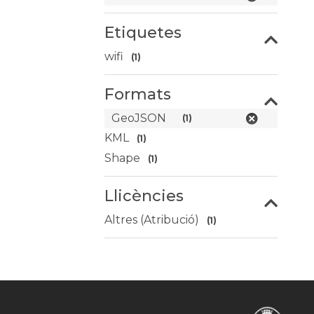
Etiquetes
wifi
(1)
Formats
GeoJSON
(1)
KML
(1)
Shape
(1)
Llicències
Altres (Atribució)
(1)