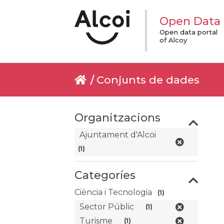
Open Data
Open data portal
of Alcoy
Conjunts de dades
Organitzacions
Ajuntament d'Alcoi
(1)
Categoríes
Ciència i Tecnologia
(1)
Sector Públic
(1)
Turisme
(1)