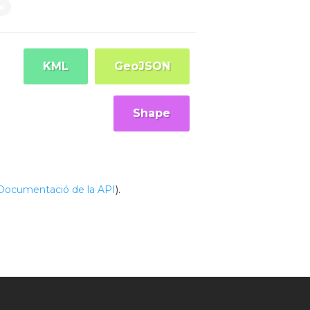
KML
GeoJSON
Shape
Documentació de la API
).