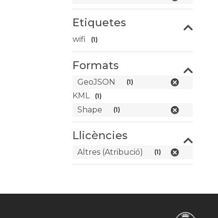
Etiquetes
wifi
(1)
Formats
GeoJSON
(1)
KML
(1)
Shape
(1)
Llicències
Altres (Atribució)
(1)