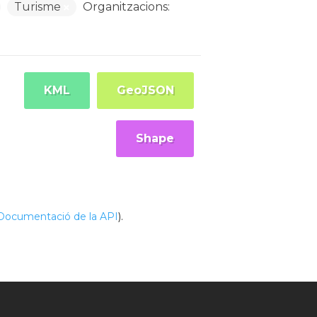
Turisme
Organitzacions:
KML
GeoJSON
Shape
Documentació de la API
).