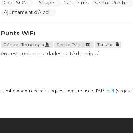
GeoJSON
Shape
Categoríes:
Sector Públic
Ajuntament d'Alcoi
Punts WiFi
Ciència i Tecnologia
Sector Públic
Turisme
Aquest conjunt de dades no té descripció
També podeu accedir a aquest registre usant l'API
API
(vegeu