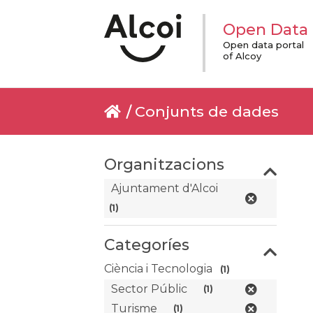
Open Data
Open data portal
of Alcoy
Conjunts de dades
Organitzacions
Ajuntament d'Alcoi
(1)
Categoríes
Ciència i Tecnologia
(1)
Sector Públic
(1)
Turisme
(1)