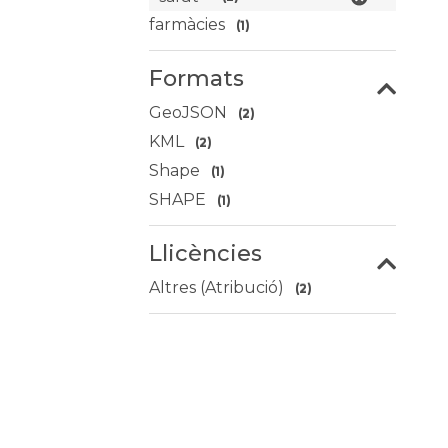
farmàcies
(1)
Formats
GeoJSON
(2)
KML
(2)
Shape
(1)
SHAPE
(1)
Llicències
Altres (Atribució)
(2)