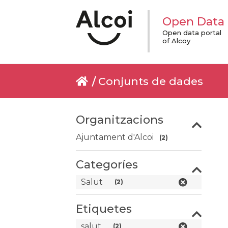
Open Data
Open data portal
of Alcoy
Conjunts de dades
Organitzacions
Ajuntament d'Alcoi
(2)
Categoríes
Salut
(2)
Etiquetes
salut
(2)