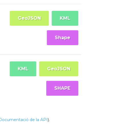
GeoJSON
KML
Shape
KML
GeoJSON
SHAPE
Documentació de la API
).